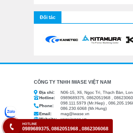
Đối tác
CÔNG TY TNHH IWASE VIỆT NAM
Địa chỉ:
N06-15, X6, Ngọc Trì, Thạch Bàn, Lon
Hotline:
0989689375, 0862051968 , 0862306
098.111.5979 (Mr.Hiep) , 086,205.1968
Phone:
086.230.6068 (Mr.Hung)
Email:
mag@iwase.vn
Website:
www.iwase.vn
HOTLINE
0989689375, 0862051968 , 0862306068