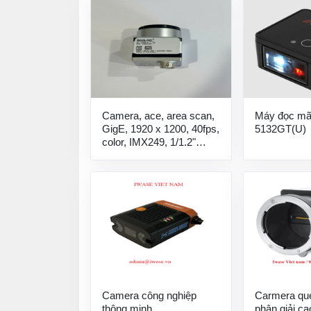
Camera, ace, area scan,
Máy đọc mã
GigE, 1920 x 1200, 40fps,
5132GT(U)
color, IMX249, 1/1.2"
Camera công nghiệp
acA1920-40gc
Camera công nghiệp
Carmera qué
thông minh
phân giải c