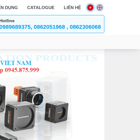
ỂN DỤNG
CATALOGUE
LIÊN HỆ
Hotline
0989689375, 0862051968 , 0862306068
Kiểm tra ngoại q