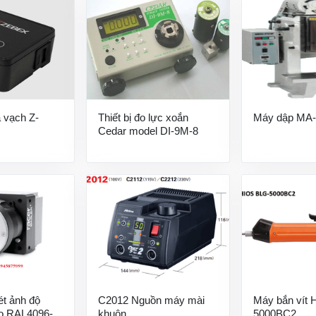
 vạch Z-
Thiết bị đo lực xoắn
Máy dập MA-
Cedar model DI-9M-8
t ảnh độ
C2012 Nguồn máy mài
Máy bắn vít
ao RAL4096-
khuôn
5000BC2