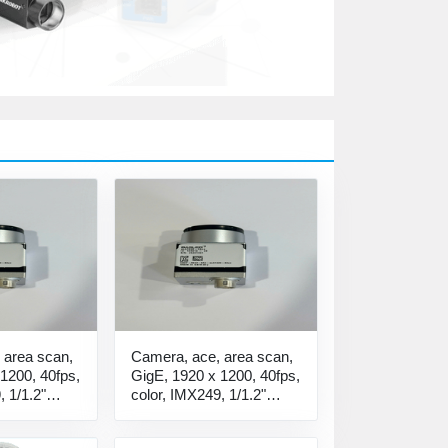
 area scan,
Camera, ace, area scan,
1200, 40fps,
GigE, 1920 x 1200, 40fps,
, 1/1.2"
color, IMX249, 1/1.2"
 nghiệp
Camera công nghiệp
c
acA1920-40gc