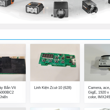
áy Bắn Vít
Linh Kiện Zcut-10 (628)
Camera, ace,
5000BC2
GigE, 1920 x 
Khiển
color, IMX249
Camera công
acA1920-40g