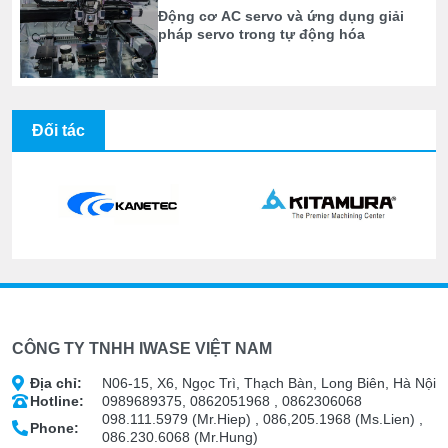
Động cơ AC servo và ứng dụng giải
pháp servo trong tự động hóa
Đối tác
CÔNG TY TNHH IWASE VIỆT NAM
Địa chỉ:
N06-15, X6, Ngọc Trì, Thạch Bàn, Long Biên, Hà Nội
Hotline:
0989689375, 0862051968 , 0862306068
098.111.5979 (Mr.Hiep) , 086,205.1968 (Ms.Lien) ,
Phone:
086.230.6068 (Mr.Hung)