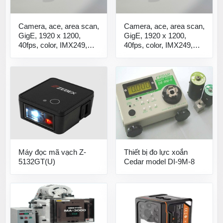
Camera, ace, area scan,
Camera, ace, area scan,
GigE, 1920 x 1200,
GigE, 1920 x 1200,
40fps, color, IMX249,
40fps, color, IMX249,
1/1.2" Camera công
1/1.2" Camera công
nghiệp acA1920-40gc
nghiệp acA1920-40gc
Máy đọc mã vạch Z-
Thiết bị đo lực xoắn
5132GT(U)
Cedar model DI-9M-8