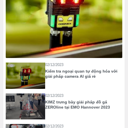
tự
động
hóa
với
giải
pháp
camera
AI giá
rẻ"
02/12/2023
Kiểm tra ngoại quan tự động hóa với
giải pháp camera AI giá rẻ
02/12/2023
KIMZ trưng bày giải pháp đồ gá
ZEROline tại EMO Hannover 2023
02/12/2023