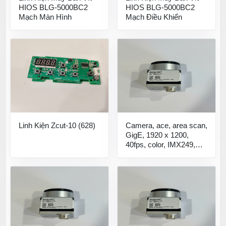
HIOS BLG-5000BC2
HIOS BLG-5000BC2
Mạch Màn Hình
Mạch Điều Khiển
Linh Kiện Zcut-10 (628)
Camera, ace, area scan,
GigE, 1920 x 1200,
40fps, color, IMX249,
1/1.2" Camera công
nghiệp acA1920-40gc