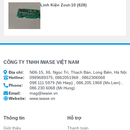
Linh Kiện Zcut-10 (628)
CÔNG TY TNHH IWASE VIỆT NAM
Địa chỉ:
N06-15, X6, Ngọc Trì, Thạch Bàn, Long Biên, Hà Nội
Hotline:
0989689375, 0862051968 , 0862306068
098.111.5979 (Mr.Hiep) , 086,205.1968 (Ms.Lien) ,
Phone:
086.230.6068 (Mr.Hung)
Email:
mag@iwase.vn
Website:
www.iwase.vn
Thông tin
Hỗ trợ
Giới thiệu
Thanh toán