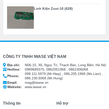
Linh Kiện Zcut-10 (628)
CÔNG TY TNHH IWASE VIỆT NAM
Địa chỉ:
N06-15, X6, Ngọc Trì, Thạch Bàn, Long Biên, Hà Nội
Hotline:
0989689375, 0862051968 , 0862306068
098.111.5979 (Mr.Hiep) , 086,205.1968 (Ms.Lien) ,
Phone:
086.230.6068 (Mr.Hung)
Email:
mag@iwase.vn
Website:
www.iwase.vn
Thông tin
Hỗ trợ