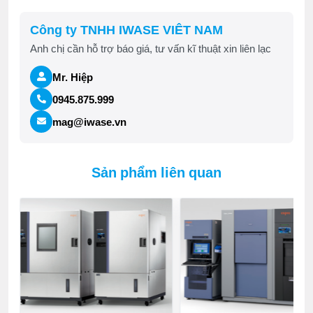
Công ty TNHH IWASE VIÊT NAM
Anh chị cần hỗ trợ báo giá, tư vấn kĩ thuật xin liên lạc
Mr. Hiệp
0945.875.999
mag@iwase.vn
Sản phẩm liên quan