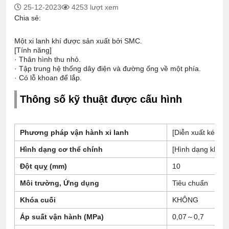
25-12-2023
4253 lượt xem
Chia sẻ:
Một xi lanh khí được sản xuất bởi SMC.
[Tính năng]
· Thân hình thu nhỏ.
· Tập trung hệ thống dây điện và đường ống về một phía.
· Có lỗ khoan để lắp.
Thông số kỹ thuật được cấu hình
Phương pháp vận hành xi lanh
[Diễn xuất kép] D
Hình dạng cơ thể chính
[Hình dạng khối] 
Đột quỵ (mm)
10
Môi trường, Ứng dụng
Tiêu chuẩn
Khóa cuối
KHÔNG
Áp suất vận hành (MPa)
0,07～0,7