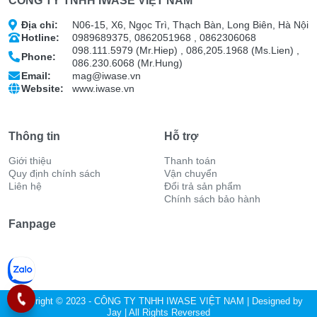
CÔNG TY TNHH IWASE VIỆT NAM
Địa chỉ:
N06-15, X6, Ngọc Trì, Thạch Bàn, Long Biên, Hà Nội
Hotline:
0989689375, 0862051968 , 0862306068
098.111.5979 (Mr.Hiep) , 086,205.1968 (Ms.Lien) ,
Phone:
086.230.6068 (Mr.Hung)
Email:
mag@iwase.vn
Website:
www.iwase.vn
Thông tin
Hỗ trợ
Giới thiệu
Thanh toán
Quy định chính sách
Vận chuyển
Liên hệ
Đổi trả sản phẩm
Chính sách bảo hành
Fanpage
Copyright © 2023 - CÔNG TY TNHH IWASE VIỆT NAM | Designed by
Jay
| All Rights Reversed