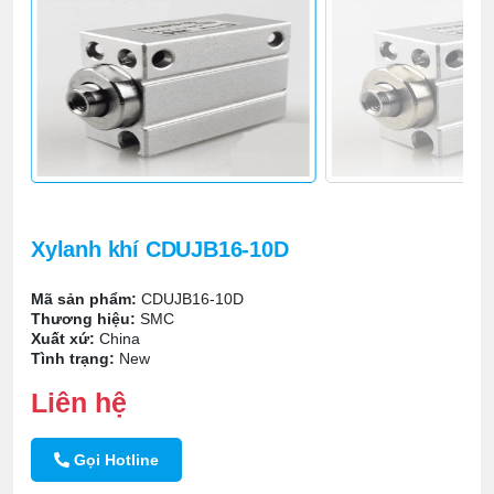
Xylanh khí CDUJB16-10D
Mã sản phẩm:
CDUJB16-10D
Thương hiệu:
SMC
Xuất xứ:
China
Tình trạng:
New
Liên hệ
Gọi Hotline